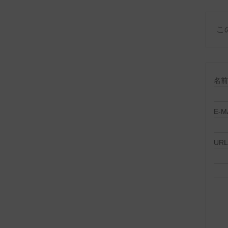
こ
名前 
E-
URL