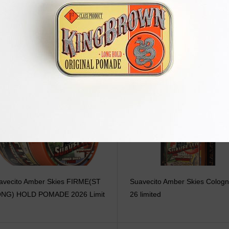
関連記事
avecito Amber Skies FIRME(ST
Suavecito Amber Skies Colog
NG) HOLD POMADE 2026 Limit
26 limited