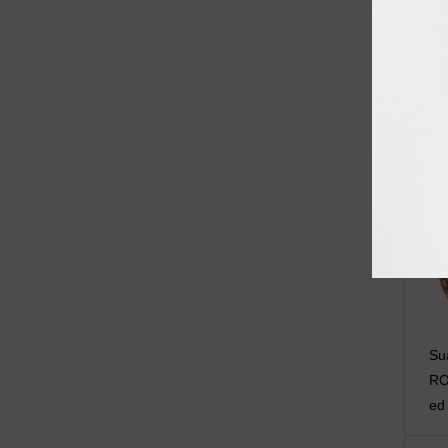
Su
RO
ed