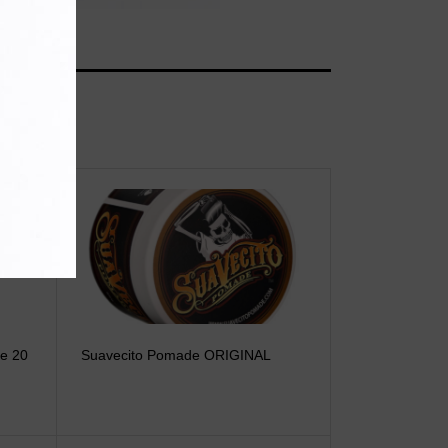
ne 20
Suavecito Pomade ORIGINAL