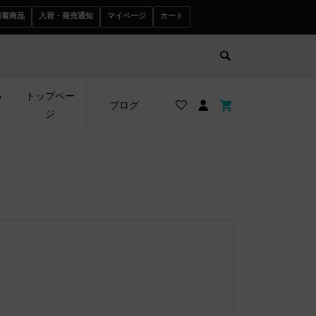
新着商品
入荷・発売通知
マイページ
カート
わ
トップペー
ブログ
ジ