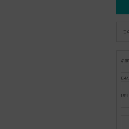
こ
名前 
E-
URL