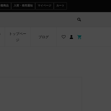
新着商品
入荷・発売通知
マイページ
カート
わ
トップペー
ブログ
ジ