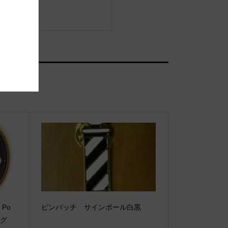
 Po
ピンバッチ サインポール白黒
ロング