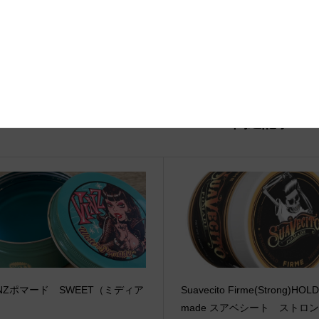
関連記事
INZポマード SWEET（ミディア
Suavecito Firme(Strong)HOLD
made スアベシート スト