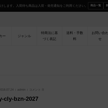
届けします。入荷待ち商品は入荷・発売通知をご利用ください。
商品一覧
特商法に基
送料・手数
お問い合
カー
ジャンル
づく表記
料
せ
2016.07.24
admin
コメント:
0
y-cly-bzn-2027