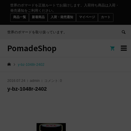
世界のポマードを正規ルートでお届けします。入荷待ち商品は入荷・
発売通知をご利用ください。
商品一覧
新着商品
入荷・発売通知
マイページ
カート
世界のポマードを取り扱っています。
PomadeShop


y-bz-1048r-2402
2016.07.24
admin
コメント:
0
y-bz-1048r-2402