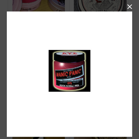

PINUP i Screamポマード
Barberz 八玉ポマード オ
リジナル
Suavecito Pomade ORIGI
Suavecito Firme(Strong)H
NAL
OLD Pomade スアベシー
ト ストロング ホール...