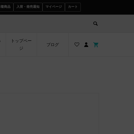
新着商品
入荷・発売通知
マイページ
カート
わ
トップペー
ブログ
ジ