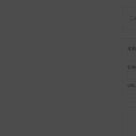
こ
名前 
E-
URL