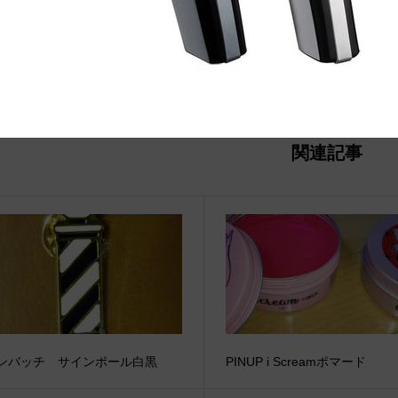
関連記事
ンバッチ サインポール白黒
PINUP i Screamポマード