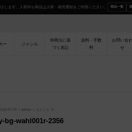
届けします。入荷待ち商品は入荷・発売通知をご利用ください。
商品一覧
特商法に基
送料・手数
お問い合
カー
ジャンル
づく表記
料
せ
2016.07.24
admin
コメント:
0
y-bg-wahl001r-2356