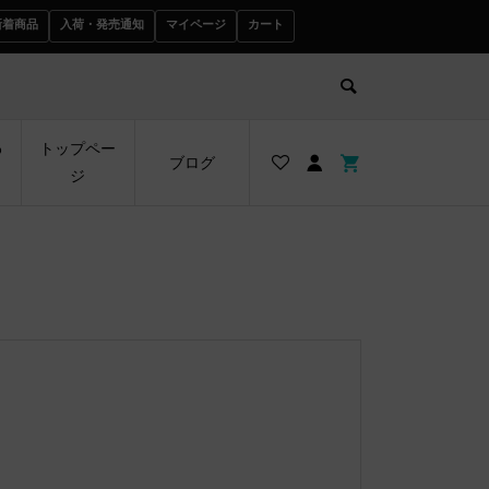
新着商品
入荷・発売通知
マイページ
カート
わ
トップペー
ブログ
ジ