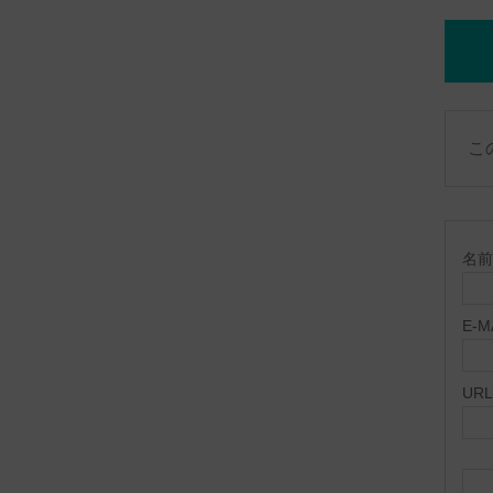
こ
名前 
E-
URL