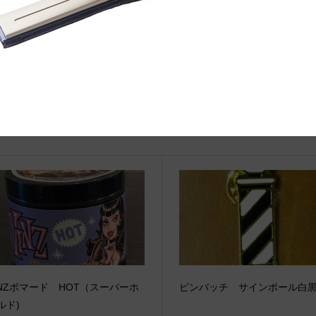
関連記事
INZポマード HOT（スーパーホ
ピンバッチ サインポール白
ルド)