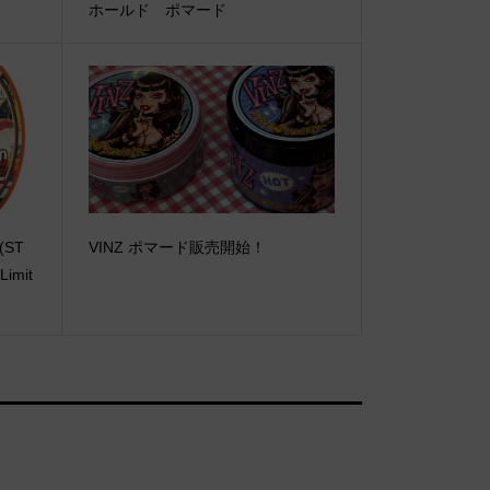
ホールド ポマード
E(ST
VINZ ポマード販売開始！
imit