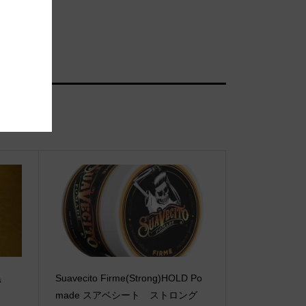
黒
Suavecito Firme(Strong)HOLD Po
made スアベシート ストロング