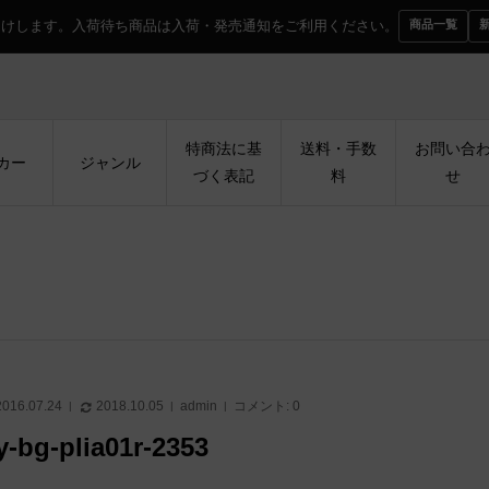
届けします。入荷待ち商品は入荷・発売通知をご利用ください。
商品一覧
特商法に基
送料・手数
お問い合
カー
ジャンル
づく表記
料
せ
2016.07.24
2018.10.05
admin
コメント:
0
y-bg-plia01r-2353