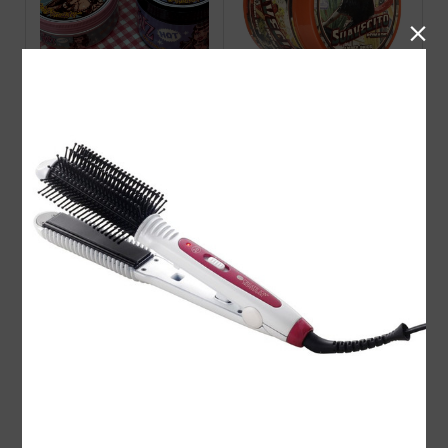

VINZ ポマード販売開始！
Suavecito Amber Skies OR
IGINAL HOLD POMADE 2
026 Limited
Suavecito Pomade ORIGI
VINZポマード HOT（ス
NAL
ーパーホールド)