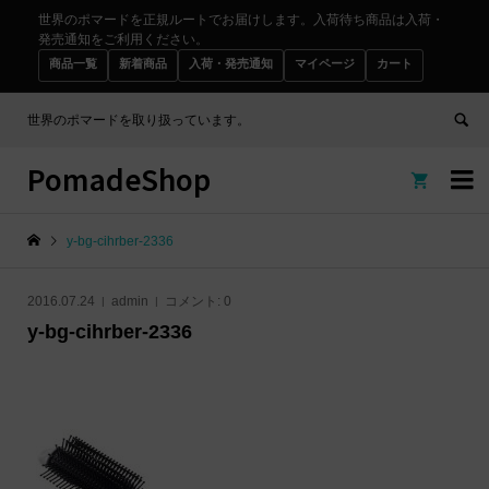
世界のポマードを正規ルートでお届けします。入荷待ち商品は入荷・
発売通知をご利用ください。
商品一覧
新着商品
入荷・発売通知
マイページ
カート
世界のポマードを取り扱っています。
PomadeShop


y-bg-cihrber-2336
2016.07.24
admin
コメント:
0
y-bg-cihrber-2336