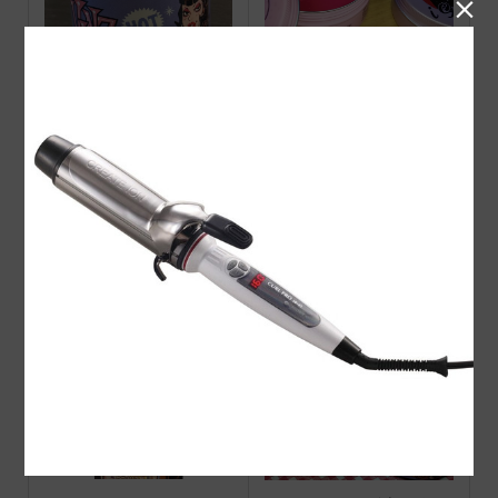

VINZポマード HOT（ス
PINUP i Screamポマード
ーパーホールド)
Suavecito Pomade ORIGI
ピンバッチ サインポール
NAL
白黒