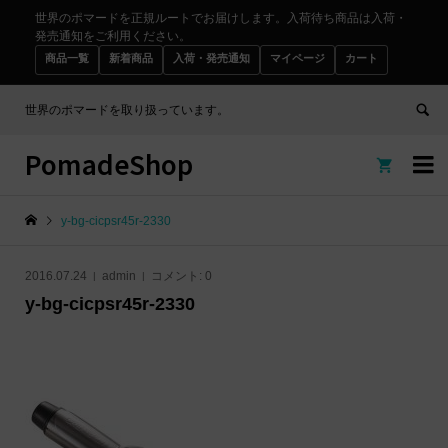
世界のポマードを正規ルートでお届けします。入荷待ち商品は入荷・
発売通知をご利用ください。
商品一覧
新着商品
入荷・発売通知
マイページ
カート
世界のポマードを取り扱っています。
PomadeShop


y-bg-cicpsr45r-2330
2016.07.24
admin
コメント:
0
y-bg-cicpsr45r-2330