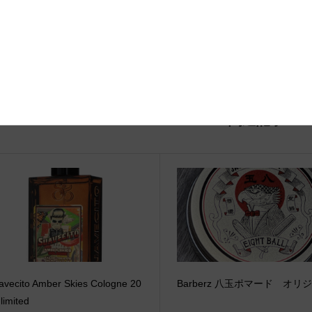
関連記事
avecito Amber Skies Cologne 20
Barberz 八玉ポマード オリ
limited