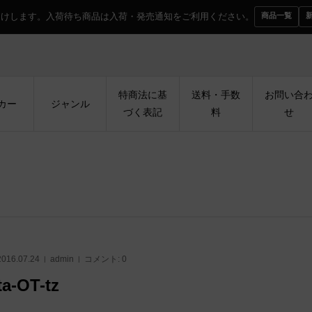
届けします。入荷待ち商品は入荷・発売通知をご利用ください。
商品一覧
特商法に基
送料・手数
お問い合
カー
ジャンル
づく表記
料
せ
2016.07.24
admin
コメント:
0
ta-OT-tz