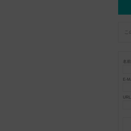
こ
名前 
E-
URL