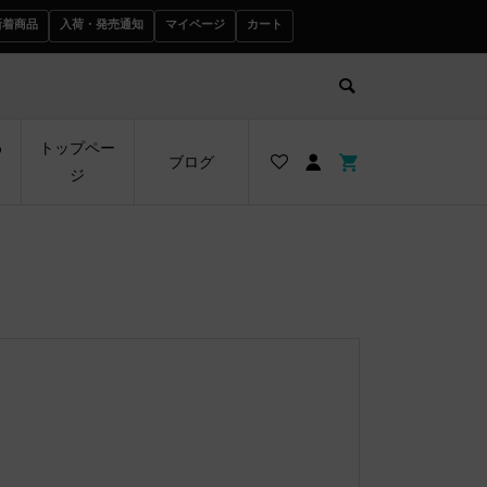
新着商品
入荷・発売通知
マイページ
カート
わ
トップペー
ブログ
ジ