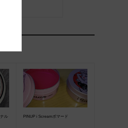
ジナル
PINUP i Screamポマード