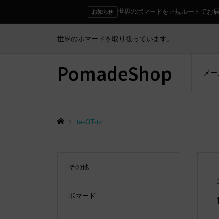
世界のポマードを正規ルートでお
お知らせ
世界のポマードを取り扱っています。
PomadeShop
メー
ta-OT-tz
その他
ポマード