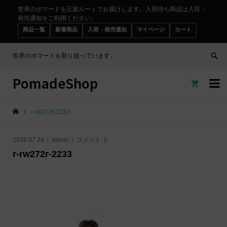
世界のポマードを正規ルートでお届けします。入荷待ち商品は入荷・
発売通知をご利用ください。
商品一覧
新着商品
入荷・発売通知
マイページ
カート
世界のポマードを取り扱っています。
PomadeShop


r-rw272r-2233
2016.07.24
admin
コメント:
0
r-rw272r-2233