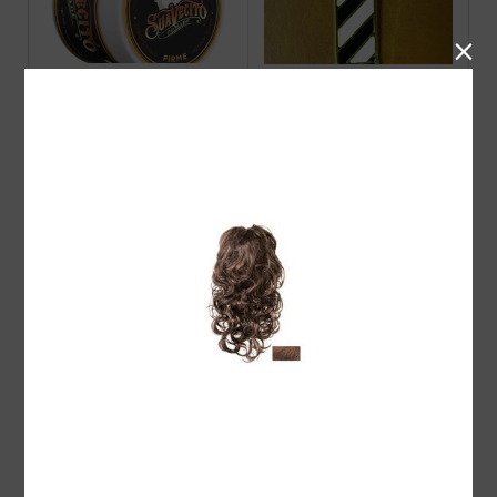

Suavecito Firme(Strong)H
ピンバッチ サインポール
OLD Pomade スアベシー
白黒
ト ストロング ホール...
Barberz 八玉ポマード オ
Suavecito Amber Skies OR
リジナル
IGINAL HOLD POMADE 2
026 Limited