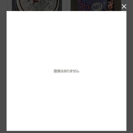

Barberz 八玉ポマード オ
VINZポマード HOT（ス
リジナル
ーパーホールド)
Suavecito Pomade ORIGI
Suavecito Amber Skies Col
NAL
ogne 2026 limited