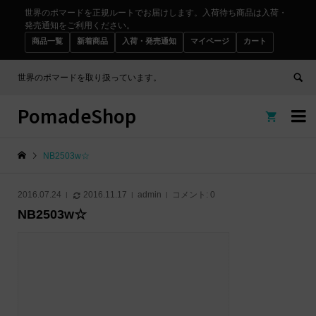
世界のポマードを正規ルートでお届けします。入荷待ち商品は入荷・
発売通知をご利用ください。
商品一覧
新着商品
入荷・発売通知
マイページ
カート
世界のポマードを取り扱っています。
PomadeShop


NB2503w☆
2016.07.24
2016.11.17
admin
コメント:
0
NB2503w☆