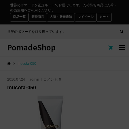
世界のポマードを正規ルートでお届けします。入荷待ち商品は入荷・
発売通知をご利用ください。
商品一覧
新着商品
入荷・発売通知
マイページ
カート
世界のポマードを取り扱っています。
PomadeShop


mucota-050
2016.07.24
admin
コメント:
0
mucota-050