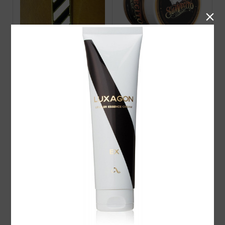

ピンバッチ サインポール
Suavecito Firme(Strong)H
白黒
OLD Pomade スアベシー
ト ストロング ホール...
Suavecito Amber Skies O
PINUP i Screamポマード
RIGINAL HOLD POMADE
2026 Limited