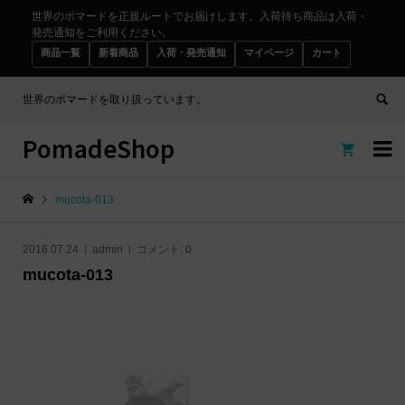
世界のポマードを正規ルートでお届けします。入荷待ち商品は入荷・
発売通知をご利用ください。
商品一覧
新着商品
入荷・発売通知
マイページ
カート
世界のポマードを取り扱っています。
PomadeShop


mucota-013
2016.07.24
admin
コメント:
0
mucota-013