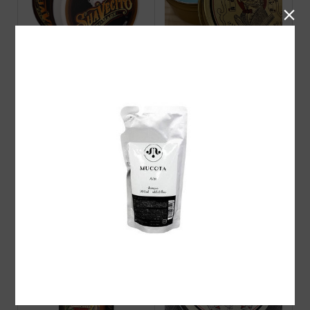

Suavecito Pomade ORIGI
barberz 八玉ポマード ハ
NAL
ード
Suavecito Amber Skies O
VINZ ポマード販売開始！
RIGINAL HOLD POMADE
2026 Limited