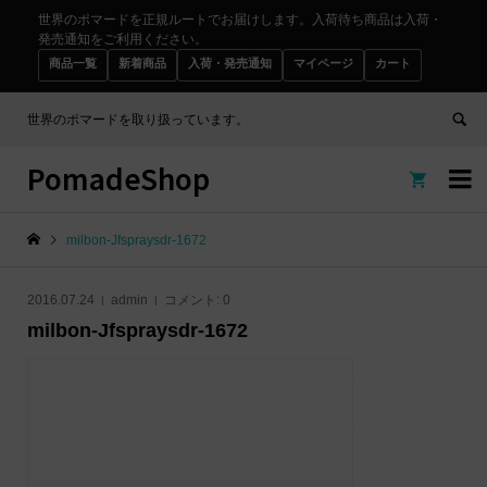
世界のポマードを正規ルートでお届けします。入荷待ち商品は入荷・
発売通知をご利用ください。
商品一覧
新着商品
入荷・発売通知
マイページ
カート
世界のポマードを取り扱っています。
PomadeShop


milbon-Jfspraysdr-1672
2016.07.24
admin
コメント:
0
milbon-Jfspraysdr-1672