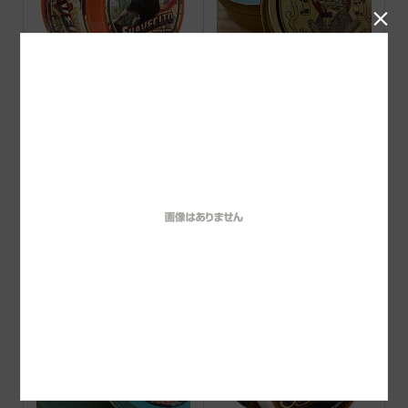

Suavecito Amber Skies O
barberz 八玉ポマード ハ
RIGINAL HOLD POMADE
ード
2026 Limited
VINZポマード HOT（ス
VINZ ポマード販売開始！
ーパーホールド)