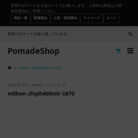
世界のポマードを正規ルートでお届けします。入荷待ち商品は入荷・
発売通知をご利用ください。
商品一覧
新着商品
入荷・発売通知
マイページ
カート
世界のポマードを取り扱っています。
PomadeShop


milbon-Jfsph400mlr-1670
2016.07.24
admin
コメント:
0
milbon-Jfsph400mlr-1670