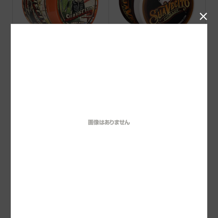

Suavecito Amber Skies FI
Suavecito Pomade ORIGI
RME(STRONG) HOLD PO
NAL
MADE 2026 Limited
barberz 八玉ポマード ハ
PINUP i Screamポマード
ード