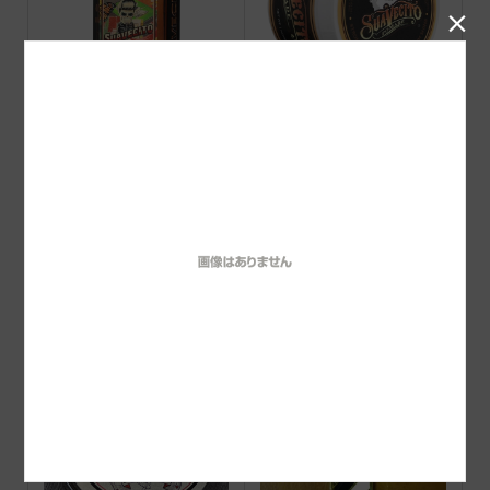

Suavecito Amber Skies Co
Suavecito Firme(Strong)H
logne 2026 limited
OLD Pomade スアベシー
ト ストロング ホール...
barberz 八玉ポマード ハ
VINZポマード SWEET
ード
（ミディアム)