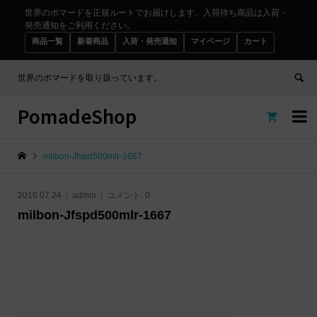
世界のポマードを正規ルートでお届けします。入荷待ち商品は入荷・
発売通知をご利用ください。
商品一覧
新着商品
入荷・発売通知
マイページ
カート
世界のポマードを取り扱っています。
PomadeShop


milbon-Jfspd500mlr-1667
2016.07.24
admin
コメント:
0
milbon-Jfspd500mlr-1667