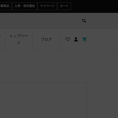
新着商品
入荷・発売通知
マイページ
カート
わ
トップペー
ブログ
ジ