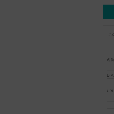
こ
名前 
E-
URL