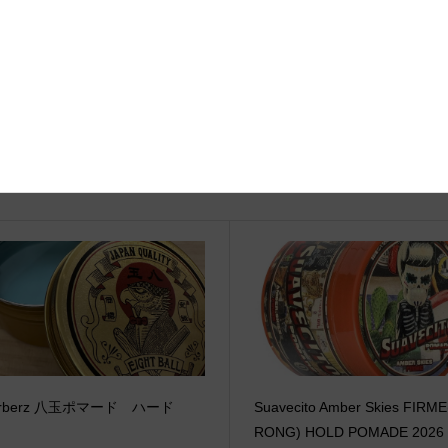
関連記事
arberz 八玉ポマード ハード
Suavecito Amber Skies FIRM
RONG) HOLD POMADE 2026 L