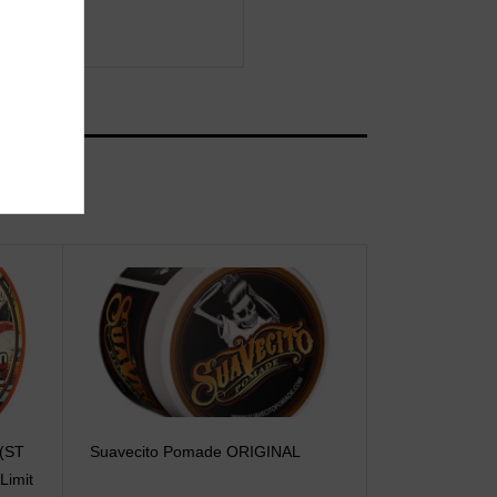
E(ST
Suavecito Pomade ORIGINAL
imit