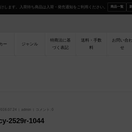
届けします。入荷待ち商品は入荷・発売通知をご利用ください。
商品一覧
特商法に基
送料・手数
お問い合
カー
ジャンル
づく表記
料
せ
2016.07.24
admin
コメント:
0
cy-2529r-1044