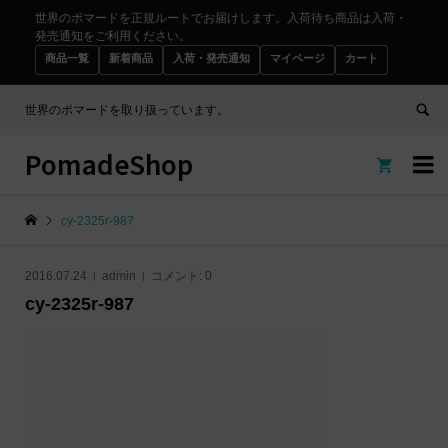
世界のポマードを正規ルートでお届けします。入荷待ち商品は入荷・
発売通知をご利用ください。
商品一覧
新着商品
入荷・発売通知
マイページ
カート
世界のポマードを取り扱っています。
PomadeShop


cy-2325r-987
2016.07.24
admin
コメント:
0
cy-2325r-987