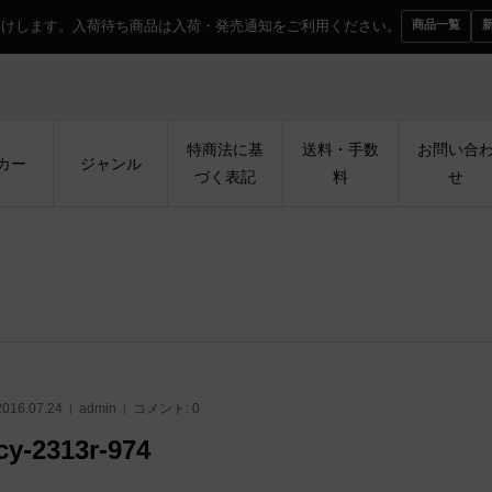
届けします。入荷待ち商品は入荷・発売通知をご利用ください。
商品一覧
特商法に基
送料・手数
お問い合
カー
ジャンル
づく表記
料
せ
2016.07.24
admin
コメント:
0
cy-2313r-974