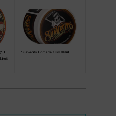
E(ST
Suavecito Pomade ORIGINAL
imit