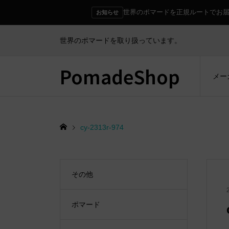
世界のポマードを正規ルートでお
お知らせ
世界のポマードを取り扱っています。
PomadeShop
メー
cy-2313r-974
その他
ポマード