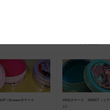
関連記事
NUP i Screamポマード
VINZポマード SWEET（ミ
ム)