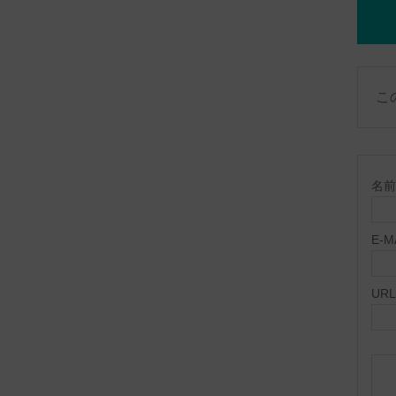
こ
名前 
E-
URL