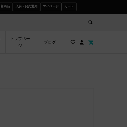
新着商品
入荷・発売通知
マイページ
カート
わ
トップペー
ブログ
ジ