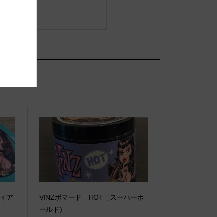
ディア
VINZポマード HOT（スーパーホ
ールド)