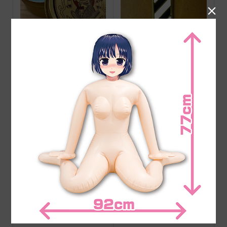

barberz 八玉ポマード ハ
ピンバッチ サインポール
ード
白黒
VINZポマード HOT（ス
Suavecito Pomade ORIGI
ーパーホールド)
NAL