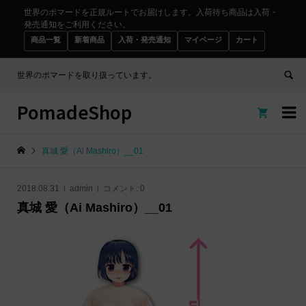
世界のポマードを正規ルートでお届けします。入荷待ち商品は入荷・
発売通知をご利用ください。
商品一覧
新着商品
入荷・発売通知
マイページ
カート
世界のポマードを取り扱っています。
PomadeShop


真城 愛（Ai Mashiro）__01
2018.08.31
admin
コメント:
0
真城 愛（Ai Mashiro）__01