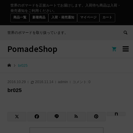
世界のポマードを正規ルートでお届けします。入荷待ち商品は入荷・
発売通知をご利用ください。
商品一覧
新着商品
入荷・発売通知
マイページ
カート
世界のポマードを取り扱っています。
PomadeShop


br025
2016.10.29
2016.11.14
admin
コメント:
0
br025