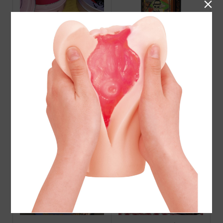

PINUP i Screamポマード
Suavecito Amber Skies Col
ogne 2026 limited
Suavecito Pomade ORIGI
VINZポマード SWEET
NAL
（ミディアム)