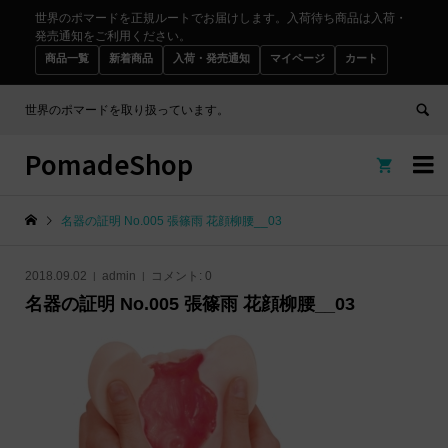
世界のポマードを正規ルートでお届けします。入荷待ち商品は入荷・
発売通知をご利用ください。
商品一覧
新着商品
入荷・発売通知
マイページ
カート
世界のポマードを取り扱っています。
PomadeShop


名器の証明 No.005 張篠雨 花顔柳腰__03
2018.09.02
admin
コメント:
0
名器の証明 No.005 張篠雨 花顔柳腰__03