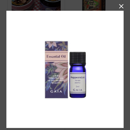

VINZ ポマード販売開始！
Suavecito Amber Skies Col
ogne 2026 limited
VINZポマード HOT（ス
Suavecito Pomade ORIGI
ーパーホールド)
NAL