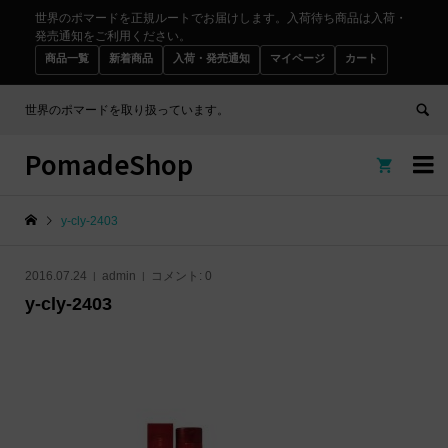
世界のポマードを正規ルートでお届けします。入荷待ち商品は入荷・
発売通知をご利用ください。
商品一覧
新着商品
入荷・発売通知
マイページ
カート
世界のポマードを取り扱っています。
PomadeShop


y-cly-2403
2016.07.24
admin
コメント:
0
y-cly-2403