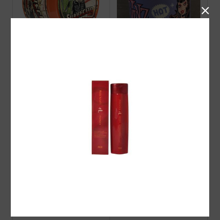

Suavecito Amber Skies FI
VINZポマード HOT（ス
RME(STRONG) HOLD PO
ーパーホールド)
MADE 2026 Limited
VINZ ポマード販売開始！
PINUP i Screamポマード