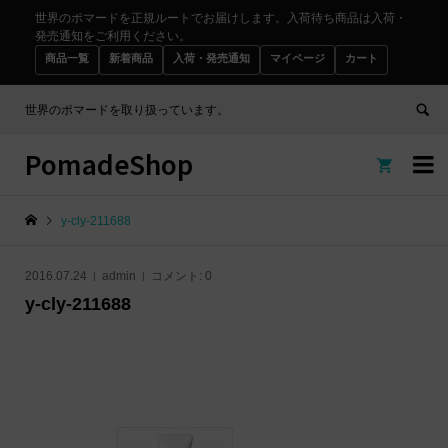
世界のポマードを正規ルートでお届けします。入荷待ち商品は入荷・
発売通知をご利用ください。
商品一覧
新着商品
入荷・発売通知
マイページ
カート
世界のポマードを取り扱っています。
PomadeShop


y-cly-211688
2016.07.24
admin
コメント:
0
y-cly-211688