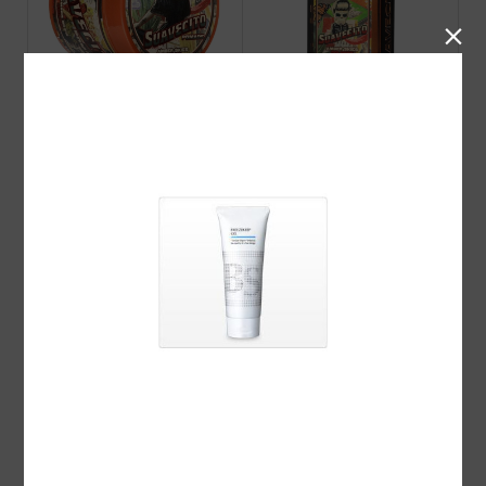

Suavecito Amber Skies O
Suavecito Amber Skies Col
RIGINAL HOLD POMADE
ogne 2026 limited
2026 Limited
Suavecito Amber Skies FI
PINUP i Screamポマード
RME(STRONG) HOLD PO
MADE 2026 Limited