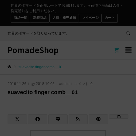
世界のポマードを正規ルートでお届けします。入荷待ち商品は入荷・
発売通知をご利用ください。
商品一覧
新着商品
入荷・発売通知
マイページ
カート
世界のポマードを取り扱っています。
PomadeShop


suavecito finger comb__01
2016.11.26
2018.10.05
admin
コメント:
0
suavecito finger comb__01