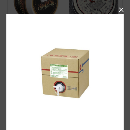

Suavecito Firme(Strong)H
Barberz 八玉ポマード オ
OLD Pomade スアベシー
リジナル
ト ストロング ホール...
VINZポマード SWEET
PINUP i Screamポマード
（ミディアム)