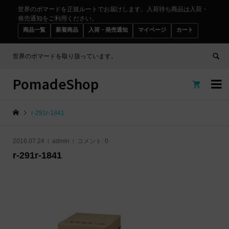
世界のポマードを正規ルートでお届けします。入荷待ち商品は入荷・
発売通知をご利用ください。
商品一覧
新着商品
入荷・発売通知
マイページ
カート
世界のポマードを取り扱っています。
PomadeShop


r-291r-1841
2016.07.24
admin
コメント:
0
r-291r-1841