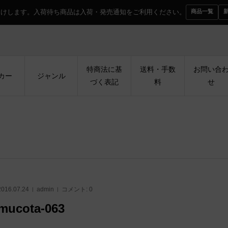
届けします。入荷待ち商品は入荷・発売通知をご利用ください。
商品一覧
特商法に基
送料・手数
お問い合
カー
ジャンル
づく表記
料
せ
2016.07.24
admin
コメント:
0
mucota-063