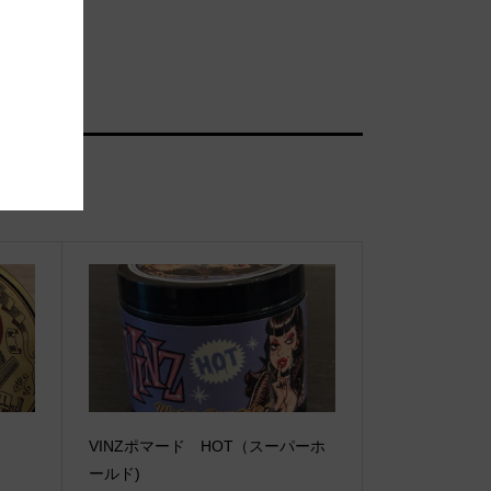
VINZポマード HOT（スーパーホ
ールド)