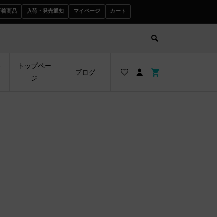
新着商品
入荷・発売通知
マイページ
カート
わ
トップペー
ブログ
ジ