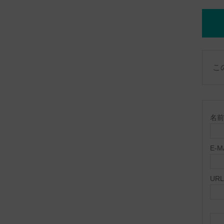
こ
名前 
E-
URL