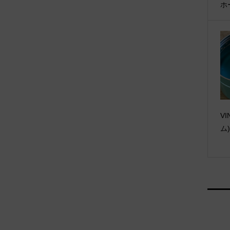
ホ
V
ム)