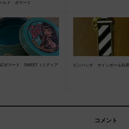
ールド ポマード
INZポマード SWEET（ミディア
ピンバッチ サインポール白
コメント