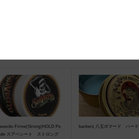
関連記事
avecito Firme(Strong)HOLD Po
barberz 八玉ポマード ハード
ade スアベシート ストロング