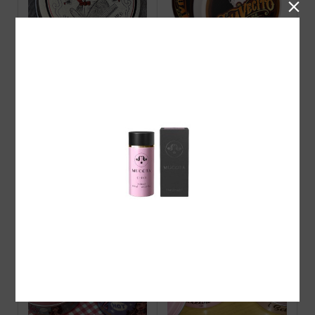

Barberz 八玉ポマード オ
Suavecito Pomade ORIGI
リジナル
NAL
VINZポマード HOT（ス
Suavecito Amber Skies OR
ーパーホールド)
IGINAL HOLD POMADE 2
026 Limited