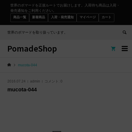
世界のポマードを正規ルートでお届けします。入荷待ち商品は入荷・
発売通知をご利用ください。
商品一覧
新着商品
入荷・発売通知
マイページ
カート
世界のポマードを取り扱っています。
PomadeShop


mucota-044
2016.07.24
admin
コメント:
0
mucota-044