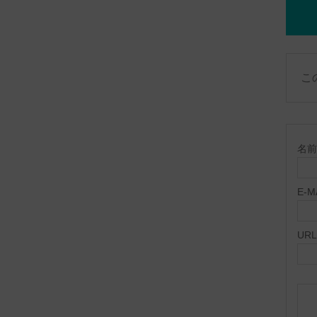
こ
名前 
E-
URL