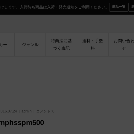
届けします。入荷待ち商品は入荷・発売通知をご利用ください。
商品一覧
特商法に基
送料・手数
お問い合
カー
ジャンル
づく表記
料
せ
2016.07.24
admin
コメント:
0
mphsspm500