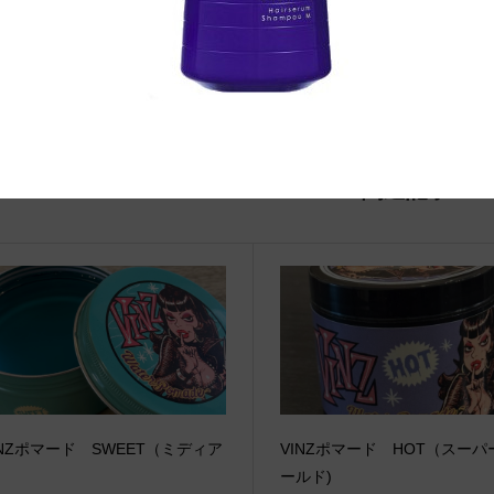
関連記事
INZポマード SWEET（ミディア
VINZポマード HOT（スーパ
ールド)