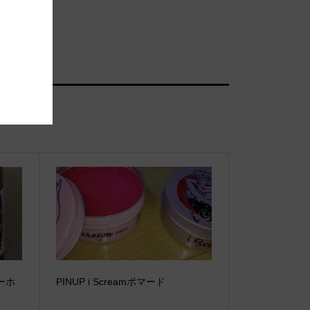
ーホ
PINUP i Screamポマード