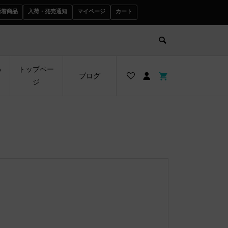
新着商品
入荷・発売通知
マイページ
カート
わ
トップペー
ブログ
ジ