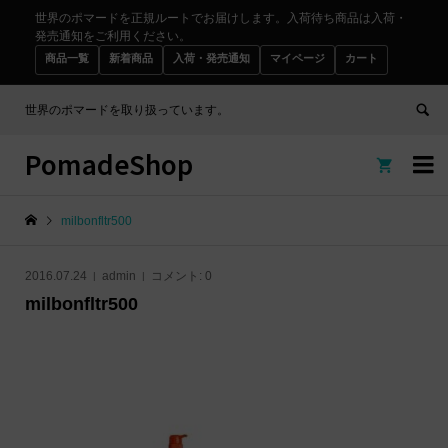
世界のポマードを正規ルートでお届けします。入荷待ち商品は入荷・
発売通知をご利用ください。
商品一覧
新着商品
入荷・発売通知
マイページ
カート
世界のポマードを取り扱っています。
PomadeShop


milbonfltr500
2016.07.24
admin
コメント:
0
milbonfltr500