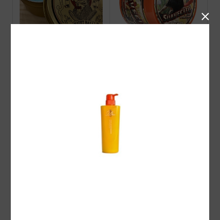

barberz 八玉ポマード ハ
Suavecito Amber Skies OR
ード
IGINAL HOLD POMADE 2
026 Limited
Barberz 八玉ポマード オ
VINZ ポマード販売開始！
リジナル